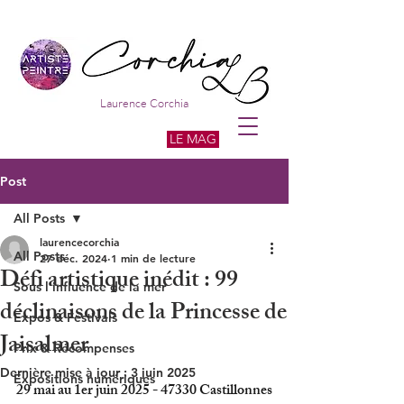
Laurence Corchia
LE MAG
Post
All Posts
laurencecorchia
All Posts
27 déc. 2024
1 min de lecture
Défi artistique inédit : 99
Sous l'influence de la mer
déclinaisons de la Princesse de
Expos & Festivals
Jaisalmer
Prix & Récompenses
Dernière mise à jour :
3 juin 2025
Expositions numériques
29 mai au 1er juin 2025 - 47330 Castillonnes