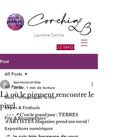
Laurence Corchia
LE MAG
Post
All Posts
laurencecorchia
All Posts
25 avr.
1 min de lecture
Là où le pigment rencontre le
Sous l'influence de la mer
pixel
Expos & Festivals
 >>> 
📌C’est le grand jour : TERRES 
Prix & Récompenses
d’ARTISTES Magazine prend son envol !
Expositions numériques
🎨 Je suis très heureuse de vous 