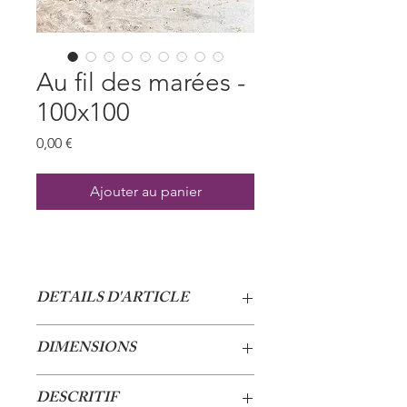
Au fil des marées -
100x100
Prix
0,00 €
Ajouter au panier
DETAILS D'ARTICLE
Collection : Au delà des formes
DIMENSIONS
Techniques : acrylique et techniques
mixtes
100 x 100 cm
Toile en lin
DESCRITIF