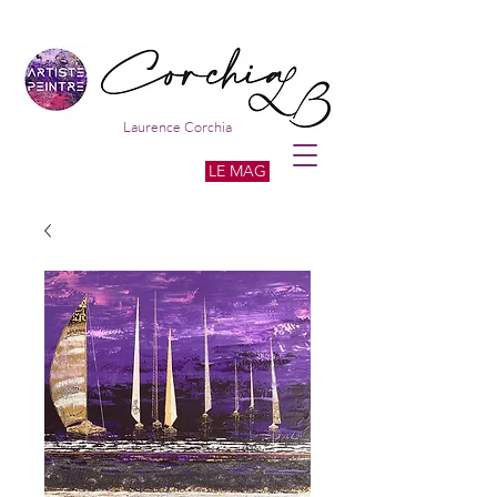
Laurence Corchia
LE MAG