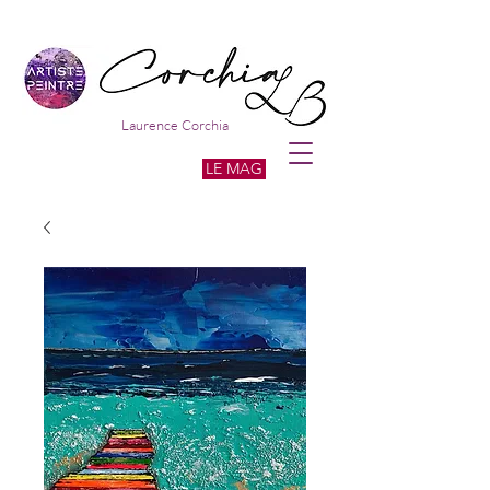
Laurence Corchia
LE MAG