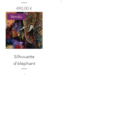
-
Prix
490,00 €
Vendu
Silhouette
d'éléphant
-
1
/
1