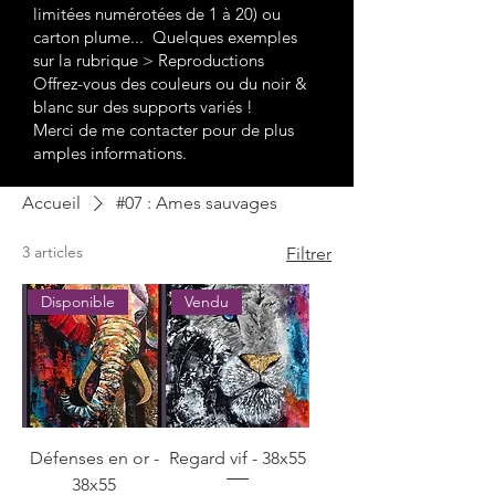
limitées numérotées de 1 à 20) ou
carton plume...
Quelques exemples
sur la rubrique > Reproductions
Offrez-vous des couleurs ou du noir &
blanc sur des supports variés !
Merci de me contacter pour de plus
amples informations.
Accueil
#07 : Ames sauvages
3 articles
Filtrer
Disponible
Vendu
Défenses en or -
Regard vif - 38x55
38x55