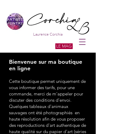
Laurence Corchia
LE MAG
Bienvenue
sur ma boutique
en ligne
Cette boutique permet uniquement de
vous informer des tarifs, pour une
commande, merci de m'appeler pour
discuter des conditions d'envoi.
Quelques tableaux d'animaux
sauvages ont été photographiés en
haute résolution afin de vous proposer
des reproductions d'art authentique de
haute qualité sur du papier d'art (séries