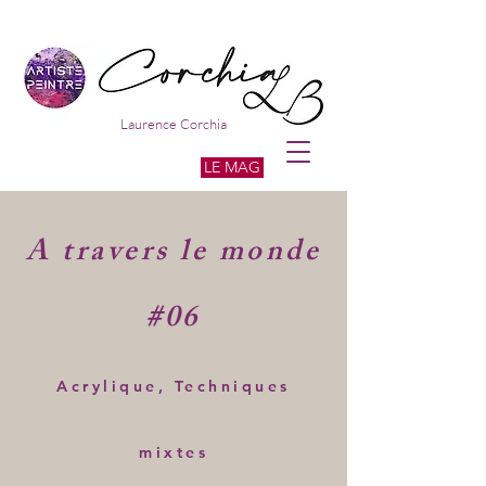
Laurence Corchia
LE MAG
A travers le monde
#06
Acrylique, Techniques
mixtes