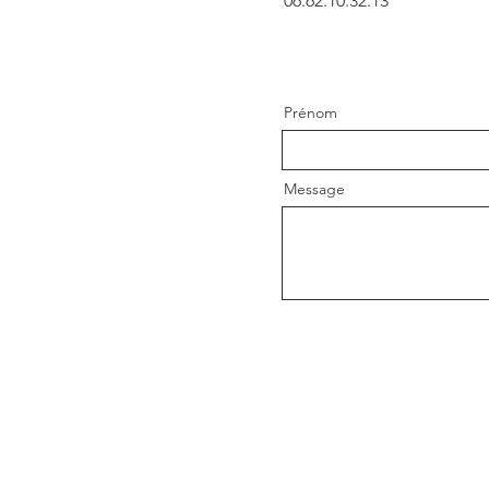
06.62.10.32.13
Prénom
Message