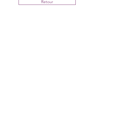
Retour
Mentions légales
CDV
Contact Artiste peintre
Contact Terres d'Artistes Magazine
Newsletter