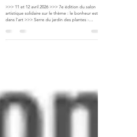
Inner Wheel Art Show - Orléans
>>> 11 et 12 avril 2026 >>> 7e édition du salon
artistique solidaire sur le thème : le bonheur est
dans l'art >>> Serre du jardin des plantes -
Orléans >>> Vendredi et samedi : 10h à 18h ✨ J’ai
le plaisir de vous annoncer ma sléction au salon
Inner Whell Art Show ! >>> 30% des ventes seront
intégralement reversés par Inner Wheel club
d’Orléans à l’association Edena. 🎨 À très bientôt
✨