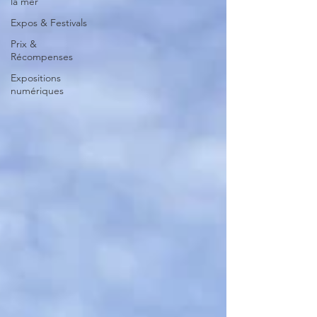
la mer
Expos & Festivals
Prix &
Récompenses
Expositions
numériques