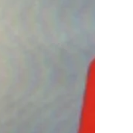
annoncer ma participation au salon Art3F à Nantes
! Je vous y présenterai des nouveautés, avec
notamment des créations 2026 en avant-première
! ✨ Venez me rencontrer ainsi que de nombreux
autres artistes ! ✨ Envoyez-moi un message privé
avec votr